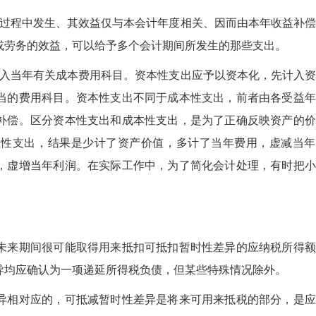
营过程中发生、其效益仅与本会计年度相关、因而由本年收益补
或劳务的效益，可以给予多个会计期间所发生的那些支出。
记入当年有关成本费用科目。资本性支出应予以资本化，先计入
当的费用科目。资本性支出不同于成本性支出，前者由各受益年
补偿。区分资本性支出和成本性支出，是为了正确反映资产的价
益性支出，结果是少计了资产价值，多计了当年费用，虚减当年
，虚增当年利润。在实际工作中，为了简化会计处理，有时把小
。
未来期间很可能取得用来抵扣可抵扣暂时性差异的应纳税所得额
异均应确认为一项递延所得税负债，但某些特殊情况除外。
异相对应的，可抵减暂时性差异是将来可用来抵税的部分，是应