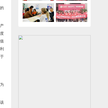
偿的
资产
度
值
利
于
为
该