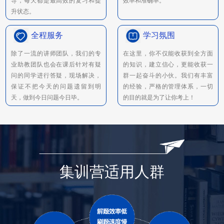
导，每天都是最高效的复习和提
效率和准确率。
升状态。
全程服务
学习氛围
除了一流的讲师团队，我们的专
在这里，你不仅能收获到全方面
业助教团队也会在课后针对有疑
的知识，建立信心，更能收获一
问的同学进行答疑，现场解决，
群一起奋斗的小伙。我们有丰富
保证不把今天的问题遗留到明
的经验，严格的管理体系，一切
天，做到今日问题今日毕。
的目的就是为了让你考上！
集训营适用人群