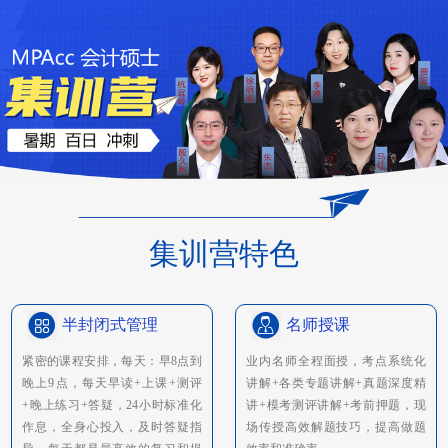
集训营特色
半封闭式管理
名师授课
紧密的课程安排，每天：早8点到
业内名师全程面授，考点系统化
晚上9点，每天早读+上课+测评
讲解+各类专题讲解+真题深度精
+晚上练习+答疑，24小时标准化
讲+模考测评讲解+考前押题，现
作息，全身心投入，及时答疑指
场传授高效解题技巧，提高做题