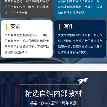
数学命题趋势；全方位覆盖联考数
命题者的角度深入了解逻辑出题。
学的所有知识点、考点、以及重难
总结逻辑解题模板，练就扫一眼就
点，并且各个击破；
知道解法的考场技能。
英语
写作
集结各类题型的解题技巧，一网打
手把手教你整理写作素材，如何快
尽高频考点，并将必考词汇渗透于
速找到论证有效性分析的漏洞进行
不同题型的讲解过程中，不仅可以
论证分析，彻底掌握论说文以及论
潜移默化记住单词。
证有效性分析写作技巧。
精选自编内部教材
英语 / 数学 / 逻辑 / 历年真题