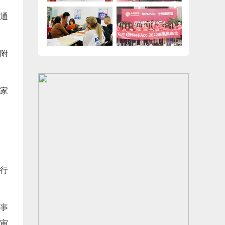
能通
的附
国家
行
事
审