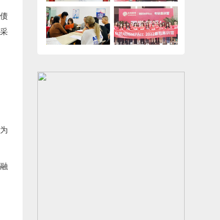
债
采
定为
。
融