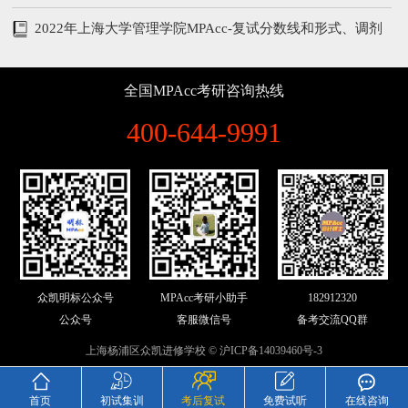
验分享
2022年上海大学管理学院MPAcc-复试分数线和形式、调剂
说明
全国MPAcc考研咨询热线
400-644-9991
众凯明标公众号
MPAcc考研小助手
182912320
公众号
客服微信号
备考交流QQ群
上海杨浦区众凯进修学校 ©
沪ICP备14039460号-3
首页
初试集训
考后复试
免费试听
在线咨询