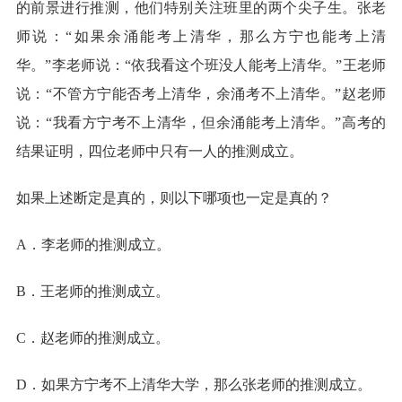
的前景进行推测，他们特别关注班里的两个尖子生。张老
师说：“如果余涌能考上清华，那么方宁也能考上清
华。”李老师说：“依我看这个班没人能考上清华。”王老师
说：“不管方宁能否考上清华，余涌考不上清华。”赵老师
说：“我看方宁考不上清华，但余涌能考上清华。”高考的
结果证明，四位老师中只有一人的推测成立。
如果上述断定是真的，则以下哪项也一定是真的？
A．李老师的推测成立。
B．王老师的推测成立。
C．赵老师的推测成立。
D．如果方宁考不上清华大学，那么张老师的推测成立。