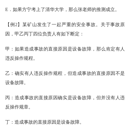
E．如果方宁考上了清华大学，那么张老师的推测成立。
【例2】某矿山发生了一起严重的安全事故。关于事故原
因，甲乙丙丁四位负责人有如下断定：
甲：如果造成事故的直接原因是设备故障，那么肯定有人
违反操作规程。
乙：确实有人违反操作规程，但造成事故的直接原因不是
设备故障。
丙：造成事故的直接原因确实是设备故障，但并没有人违
反操作规章。
丁：造成事故的直接原因是设备故障。