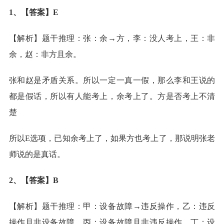
1、【答案】E
【解析】题干推理：张：余→方，李：没人考上，王：非
余，赵：非方且余。
张和赵是矛盾关系。所以一定一真一假，那么李和王说的
都是假话，所以有人能考上，余考上了。方是否考上不清
楚
所以E选项，已知余考上了，如果方也考上了，那说明张老
师说的是真话。
2、【答案】B
【解析】题干推理：甲：设备故障→违反操作，乙：违反
操作且非设备故障，丙：设备故障且非违反操作，丁：设