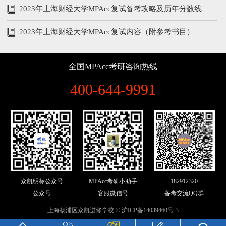
笔试第一炼成秘籍
2023年上海财经大学MPAcc复试备考攻略及历年分数线
2023年上海财经大学MPAcc复试内容（附参考书目）
全国MPAcc考研咨询热线
400-644-9991
众凯明标公众号
MPAcc考研小助手
182912320
公众号
客服微信号
备考交流QQ群
上海杨浦区众凯进修学校 ©
沪ICP备14039460号-3