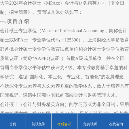
大学2024年会计硕士（MPAcc）会计与财务精英方向（非全日
制）招生简章》。预面试具体办法如下：
一. 项 目 介 绍
会计硕士专业学位（Master of Professional Accounting，简称会计
硕士或MPAcc，专业学位代码：125300）。上海财经大学是教育
部首批会计硕士专业学位教育试点单位和会计硕士专业学位教育
质量认证（简称“AAPEQ认证”）首批A级成员单位，并在全国
首届专业学位水平评估中获评为A级。本专业教育基于卓越的科
学研究，遵循“国际化、本土化、专业化、智能化”的发展理念，
不断深化专业素养与人文素养并重的教学体系，致力于培养具有
国际视野、深谙中国商业实践的高端会计与财务管理人才。
会计硕士（会计与财务精英方向）的学习形式为非全日制，采用
周末授课方式，学习年限一般为2.5年，最长可延至4年，报考类
别为定向就业，专业包括会计与公司财务、会计与资本市场、会
首页
初试集训
考后复试
免费试听
在线咨询