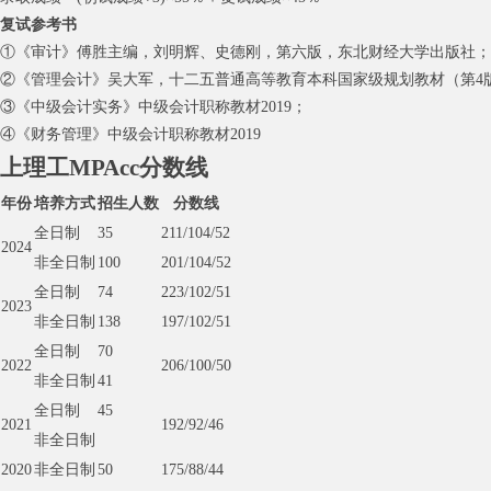
复试参考书
①《审计》傅胜主编，刘明辉、史德刚，第六版，东北财经大学出版社；
②《管理会计》吴大军，十二五普通高等教育本科国家级规划教材（第4
③《中级会计实务》中级会计职称教材2019；
④《财务管理》中级会计职称教材2019
上理工MPAcc分数线
年份
培养方式
招生人数
分数线
全日制
35
211/104/52
2024
非全日制
100
201/104/52
全日制
74
223/102/51
2023
非全日制
138
197/102/51
全日制
70
2022
206/100/50
非全日制
41
全日制
45
2021
192/92/46
非全日制
2020
非全日制
50
175/88/44