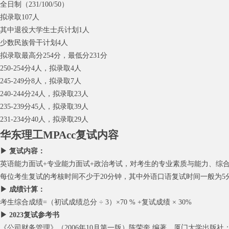
全日制（231/100/50）
拟录取107人
其中退役大学生士兵计划1人
少数民族骨干计划4人
拟录取最高分254分，最低分231分
250-254分4人，拟录取4人
245-249分8人，拟录取7人
240-244分24人，拟录取23人
235-239分45人，拟录取39人
231-234分40人，拟录取29人
华东理工MPAcc复试内容
▶ 复试内容：
英语能力面试+专业能力面试+政治考试，对考生的专业素质与能力、综
每位考生复试的考核时间不少于20分钟，其中外语口语复试时间一般为5
▶ 成绩计算：
考生综合成绩=（初试成绩总分 ÷ 3）×70 % +复试成绩 × 30%
▶ 2023复试参考书
《公司财务管理》（2006年10月第一版）陈荣奎 编著，厦门大学出版社