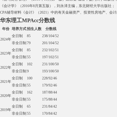
《会计学》（2016年8月第五版），刘永泽主编，东北财经大学出版社；
CPA辅导材料《会计》（2021）中的有关金融资产、投资性房地产、
华东理工MPAcc分数线
年份
培养方式
招生人数
分数线
全日制
85
238/104/52
2024年
非全日制
79
201/104/52
全日制
85
232/102/51
2023年
非全日制
55
197/102/51
全日制
102
231/100/50
2022年
非全日制
9
193/100/50
全日制
100
228/92/46
2021年
非全日制
55
179/92/46
全日制
162
187/88/44
2020年
非全日制
55
175/88/44
全日制
65
231/84/42
2019年
非全日制
55
170/84/42